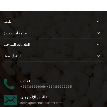
تابعنا
منتوجات جديدة
العلامات الساخنة
اشترك معنا
هاتف :
+86 13635690916
,
+86 13856959541
البريد الإلكتروني :
info@grotechcolorsorter.com