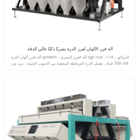
آلة فرز الألوان لفرز الذرة بصريًا ذكيًا عالي الدقة
آلة فارز ألوان الذرة grotech ، آلة الفرز البصري rgb ccd ، 1-14 المزالق ،
64-768 قناة ، تفصل الذرة المرقطة المتعفنة من الحبوب الجيدة ، تزيد من
إنتاج قدرة خط معالجة الذرة الذرة