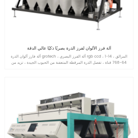
آلة فرز الألوان لفرز الذرة بصريًا ذكيًا عالي الدقة
آلة فارز ألوان الذرة grotech ، آلة الفرز البصري rgb ccd ، 1-14 المزالق ،
64-768 قناة ، تفصل الذرة المرقطة المتعفنة من الحبوب الجيدة ، تزيد من
إنتاج قدرة خط معالجة الذرة الذرة