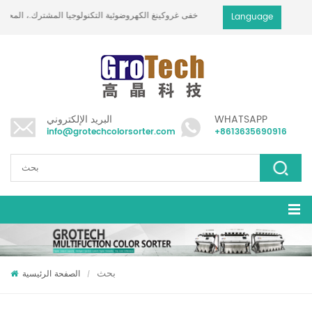
خفى غروكينغ الكهروضوئية التكنولوجيا المشترك.، المحدودة
Language
WHATSAPP
البريد الإلكتروني
info@grotechcolorsorter.com
+8613635690916
بحث
الصفحة الرئيسية
/