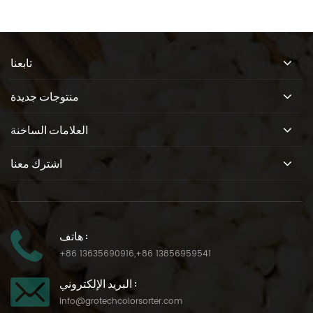
تابعنا
منتوجات جديدة
العلامات الساخنة
اشترك معنا
هاتف :
+86 13635690916
,
+86 13856959541
البريد الإلكتروني :
info@grotechcolorsorter.com