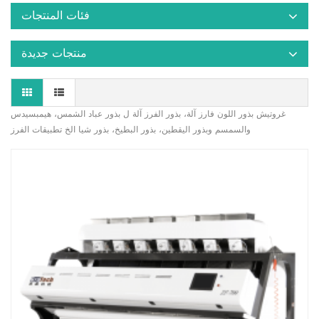
فئات المنتجات
منتجات جديدة
غروتيش بذور اللون فارز آلة، بذور الفرز آلة ل بذور عباد الشمس، هيمبسيدس
والسمسم وبذور اليقطين، بذور البطيخ، بذور شيا الخ تطبيقات الفرز