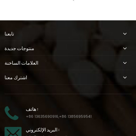
تابعنا
منتوجات جديدة
العلامات الساخنة
اشترك معنا
هاتف :
+86 13635690916
,
+86 13856959541
البريد الإلكتروني :