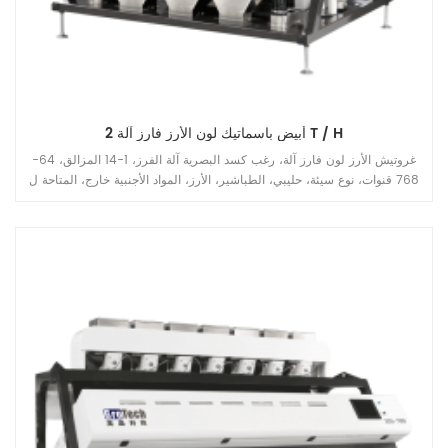
أبيض باسماتيك لون الأرز فارز آلة 2 T / H
غروتيش الأرز لون فارز آلة، رغب كسد البصرية آلة الفرز، 1-14 المزالق، 64-
768 قنوات، نوع سيئة، حليبي، الطباشير، الأرز، المواد الأجنبية خارج، المتاحة ل
طويلة الحبوب، جولة الحبوب، البسماتي، باربويلد، أبيض جميع أنواع تطبيقات
الأرز.