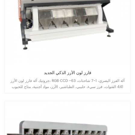
فارز لون الأرز الذكي الجديد
جروتيك آلة فارز لون الأرز، RGB CCD آلة الفرز البصري، 1-7 شاحنات، 63-
441 القنوات، فرز سيء، حليبي، الطباشير، الأرز، مواد أجنبية، متاح للحبوب
الطويلة والحبوب المستديرة، البسمتي، مشوي، أبيض جميع أنواع الأرز
التطبيقات.