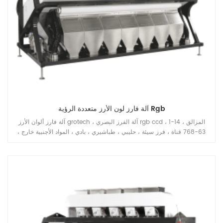
آلة فارز لون الأرز متعددة الرؤية Rgb
آلة فارز ألوان الأرز grotech ، آلة الفرز البصري rgb ccd ، 1-14 المزالق ،
63-768 قناة ، فرز سيئة ، حليبي ، طباشيري ، بادي ، المواد الأجنبية خارج ،
متاح للحبوب الطويلة ، الحبوب المستديرة ، البسمتي ، مسلوق ، أبيض جميع
أنواع تطبيقات الأرز.