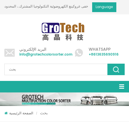
خفى غروكينغ الكهروضوئية التكنولوجيا المشترك.، المحدودة
Language
WHATSAPP
البريد الإلكتروني
info@grotechcolorsorter.com
+8613635690916
بحث
الصفحة الرئيسية
/