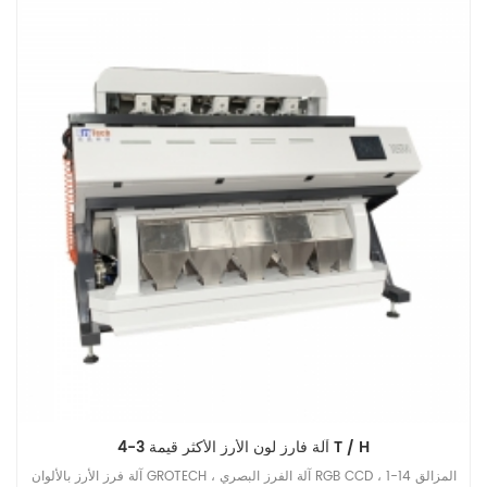
آلة فارز لون الأرز الأكثر قيمة 3-4 T / H
آلة فرز الأرز بالألوان GROTECH ، آلة الفرز البصري RGB CCD ، 1-14 المزالق