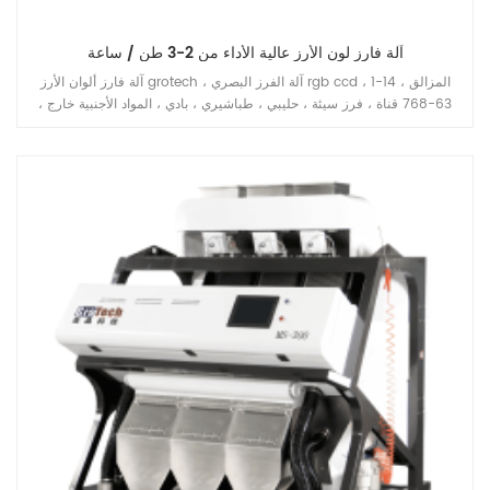
آلة فارز لون الأرز عالية الأداء من 2-3 طن / ساعة
آلة فارز ألوان الأرز grotech ، آلة الفرز البصري rgb ccd ، 1-14 المزالق ،
63-768 قناة ، فرز سيئة ، حليبي ، طباشيري ، بادي ، المواد الأجنبية خارج ،
متاح للحبوب الطويلة ، الحبوب المستديرة ، البسمتي ، مسلوق ، أبيض جميع
أنواع تطبيقات الأرز.