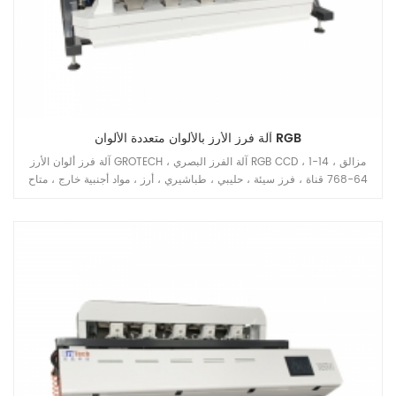
آلة فرز الأرز بالألوان متعددة الألوان RGB
آلة فرز ألوان الأرز GROTECH ، آلة الفرز البصري RGB CCD ، 1-14 مزالق ،
64-768 قناة ، فرز سيئة ، حليبي ، طباشيري ، أرز ، مواد أجنبية خارج ، متاح
للحبوب الطويلة ، الحبوب المستديرة ، البسمتي ، مسلوق ، أبيض جميع أنواع
تطبيقات الأرز.