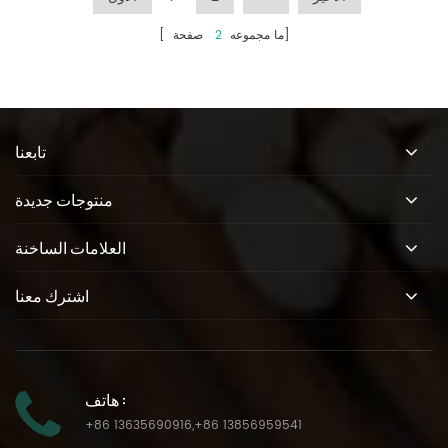
صفحة]
[ ما مجموعه
2
تابعنا
منتوجات جديدة
العلامات الساخنة
اشترك معنا
هاتف :
+86 13635690916
,
+86 13856959541