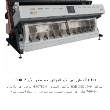
10 آلة فارز لون الأرز المزالق لخط طحن الأرز 7-10 T / H
آلة فرز الأرز بالألوان GROTECH ، آلة الفرز البصري RGB CCD ، 1-14 المزالق
، 64-768 قناة ، فرز سيئة ، حليبي ، طباشيري ، أرز ، مواد أجنبية ، متاح
للحبوب الطويلة ، الحبوب المستديرة ، البسمتي ، مسلوق ، أبيض جميع أنواع
تطبيقات الأرز.