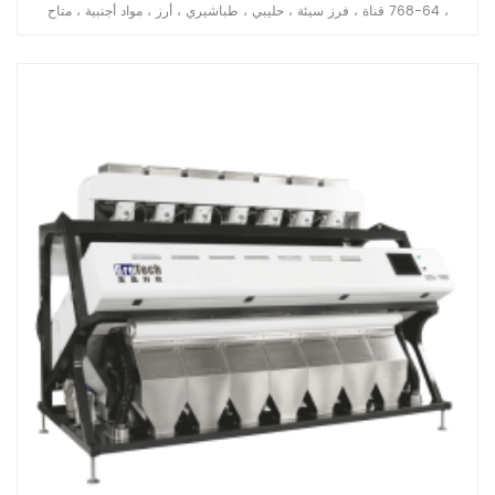
، 64-768 قناة ، فرز سيئة ، حليبي ، طباشيري ، أرز ، مواد أجنبية ، متاح
للحبوب الطويلة ، الحبوب المستديرة ، البسمتي ، مسلوق ، أبيض جميع أنواع
تطبيقات الأرز.