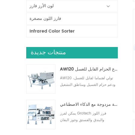
لون الأرز فارز
فارز اللون مصغرة
Infrared Color Sorter
منتجات جديدة
AW120 فارز نوع الحزام القابل للغسل
AW120 تولي اهتماما لقابل للغسل،
ودعم حزام الغسيل ومناطق التشغيل
الأخرى، وإزالة الشوائب بشكل فعال،
ومناسبة للمكسرات والفواكه المجففة
فارز طبقة مزدوجة مع الذكاء الاصطناعي
والفواكه الطازجة وفرز الخضروات.10
يمكن لفرز Grotech فرز اللوز
والبندق والفستق وجوز البقان
والمكاديميا وأكثر من ذلك. يمكن
اكتشاف الأجسام الغريبة مثل الحجارة