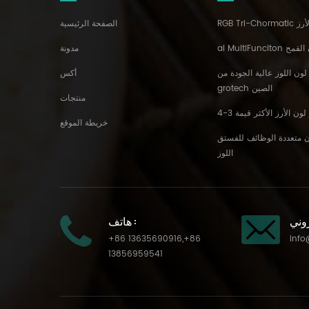
ن الأرز
الصفحة الرئيسية
رز لون القمح
مدونة
 لون اللوز عالية الجودة من
أكس
grotech الصين
منتجات
خريطة الموقع
ان متعددة الوظائف للفستق
اللوز
هاتف :
+86 13635690916
,
+86
info
13856959541