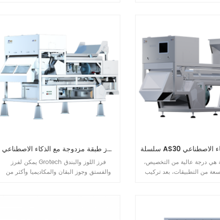
ز البقان والمكاديميا والمزيد.
ذلك. يمكن اكتشاف الأجسام الغريبة مثل
الأجسام الغريبة مثل الحجارة
الحجارة وإزالتها من المادة الخام. توفر آلات
لمادة الخام. توفر آلات الفرز من
فرز Grotech Nut Color للعملاء دائمًا حلول
نوع GroTech Nut دائمًا للعملاء حلول فرز
فرز ذكية ومهنية وشاملة. سوف تقود أجهزة
فرز الجوز الملونة من Grotech الصناعة نحو
ذكاء جديد.
فارز طبقة مزدوجة مع الذكاء الاصطناعي
ية هي درجة عالية من التخصيص،
يمكن لفرز Grotech فرز اللوز والبندق
عة من التطبيقات، بعد تركيب
والفستق وجوز البقان والمكاديميا وأكثر من
اء الاصطناعي، تكون النسبة
ذلك. يمكن اكتشاف الأجسام الغريبة مثل
لشوائب جيدة جدًا، وهناك أيضًا
الحجارة وإزالتها من المادة الخام. توفر آلات
للشوائب، للتأكد من أن المنتج
فرز Grotech Nut Color للعملاء دائمًا حلول
ا يحتوي على شوائب. ، لتلبية
فرز ذكية ومهنية وشاملة. سوف تقود أجهزة