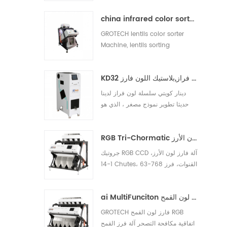
الأرز الأبيض والأرز الأصفر الفاتح والأرز
china infrared color sorter machine manufacturer
المكسور.10
GROTECH lentils color sorter
Machine, lentils sorting
Machine, is to separate the
shells and remove the other
KD32 سلسلة لون فراز,بلاستيك اللون فارز
foreignmaterials out, be applied
to work after lentils pre-cleaing,
دينار كويتي سلسلة لون فراز لدينا
hulling, splitting, polishing etc
حديثا تطوير نموذج مصغر ، الذي هو
processing units.
مناسبة الجوز البلاستيك والأرز وغيرها
من المواد الفحص
RGB Tri-Chormatic آلة فارز لون الأرز
جروتيك RGB CCD آلة فارز لون الأرز،
1-14 Chutes، 63-768 القنوات، فرز
سيء، حليبي، الطباشير، الأرز، مواد
أجنبية، متاح للحبوب الطويلة والحبوب
ai MultiFunciton آلة فارز لون القمح
المستديرة، البسمتي، مشوي، أبيض
جميع أنواع الأرز التطبيقات.10
GROTECH فارز لون القمح RGB
اتفاقية مكافحة التصحر آلة فرز القمح