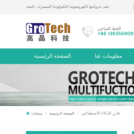
خفى غروكينغ الكهروضوئية التكنولوجيا المشترك.، المحدودة
الخط الساخن
+86 136356909
معلومات عنا
الصفحة الرئيسية
حول
فارز الذكاء الاصطناعي
الصفحة الرئيسية
منتجات
/
/