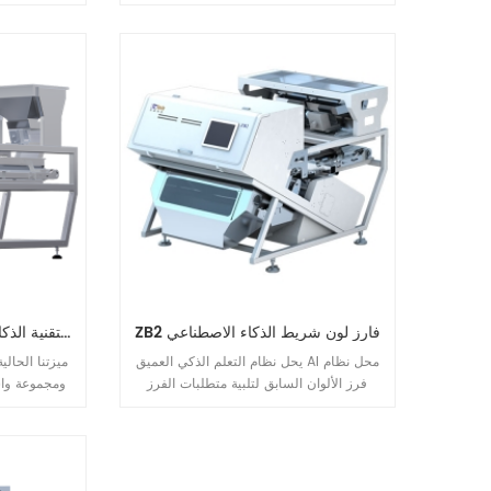
الشوائب بشكل فعال، ومناسبة للمكسرات
والفستق وجو
والفواكه المجففة والفواكه الطازجة وفرز
يمكن اكتشاف 
الخضروات.
وإزالتها من ا
ذكية ومهنية وشاملة.
ZB2 فارز لون شريط الذكاء الاصطناعي
سلسلة AS30 فارز الألوان متعدد الأغراض بتقنية الذكاء الاصطناعي
يحل نظام التعلم الذكي العميق AI محل نظام
ميزتنا الحال
فرز الألوان السابق لتلبية متطلبات الفرز
ومجموعة واس
الشخصية والمحسنة للعملاء والتحكم عن بعد
وظائف الذك
في الوقت الفعلي والتشغيل والصيانة وترقية
والتحكم في ا
البرامج ومراقبة التشغيل عبر الإنترنت
معالجة خاصة 
والحصول على البيانات ومشاركة البيانات
النهائي ل