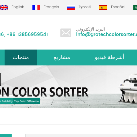
English
Français
Русский
Español
البريد الإلكتروني
16
,
+86 13856959541
info@grotechcolorsorter
أشرطة فيديو
مشاريع
منتجات
الأرز لون فارز m سلسلة
متعددة الوظائف لون فارز