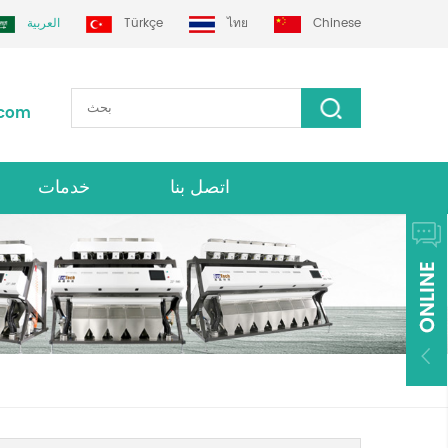
Chinese
ไทย
Türkçe
العربية
.com
اتصل بنا
خدمات
فارز لون grotech