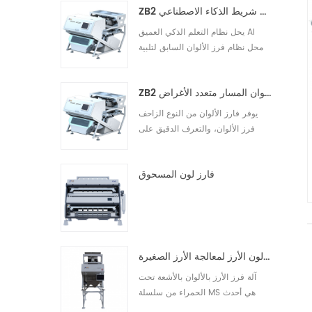
ZB2 فارز لون شريط الذكاء الاصطناعي
وإزالتها من المادة الخام. توفر آلات
فرز Grotech Nut Color للعملاء
يحل نظام التعلم الذكي العميق AI
دائمًا حلول فرز ذكية ومهنية وشاملة.
محل نظام فرز الألوان السابق لتلبية
سوف تقود أجهزة فرز الجوز ا10
متطلبات الفرز الشخصية والمحسنة
للعملاء والتحكم عن بعد في الوقت
ZB2 فارز ألوان المسار متعدد الأغراض
الفعلي والتشغيل والصيانة وترقية
البرامج ومراقبة التشغيل عبر الإنترنت
يوفر فارز الألوان من النوع الزاحف
والحصول على البيانات ومشاركة
فرز الألوان، والتعرف الدقيق على
البيانات الضخمة.10
الاختلافات الدقيقة في السطح،
والكشف عن العيوب المضمنة،
فارز لون المسحوق
والكشف الدقيق عن العثة والأجسام
الغريبة الأخرى، لتلبية الاحتياجات
المختلفة، بدقة عالية، وإنتاجية عالية،
وخصائص ثبات عالية.10
آلة فرز لون الأرز لمعالجة الأرز الصغيرة
آلة فرز الأرز بالألوان بالأشعة تحت
الحمراء من سلسلة MS هي أحدث
منتجات التكنولوجيا ، ويمكنها فرز