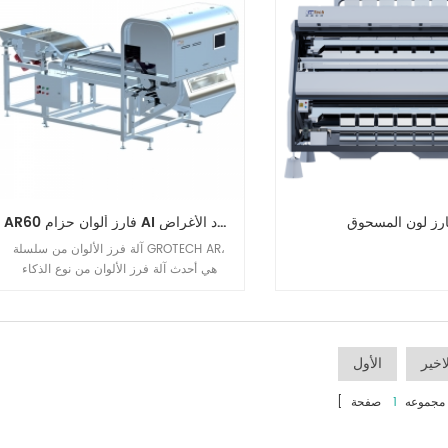
فرز الجوز الملونة من Grotech الصناعة نحو
ذكاء جديد.
رز لون المسحوق
AR60 فارز ألوان حزام AI متعدد الأغراض
آلة فرز الألوان من سلسلة GROTECH AR،
هي أحدث آلة فرز الألوان من نوع الذكاء
الاصطناعي، وهي مصممة لحل فرز المواد
الهشة وغير المنتظمة كبيرة الحجم والجوز
والجرليكس والفلفل الحار والخضروات
المجففة ورمل الكوارتز والأحجار المعدنية،
اخير
الأول
تطبيقات المنتجات البحرية وما إلى ذلك.
ما مجموعه
1