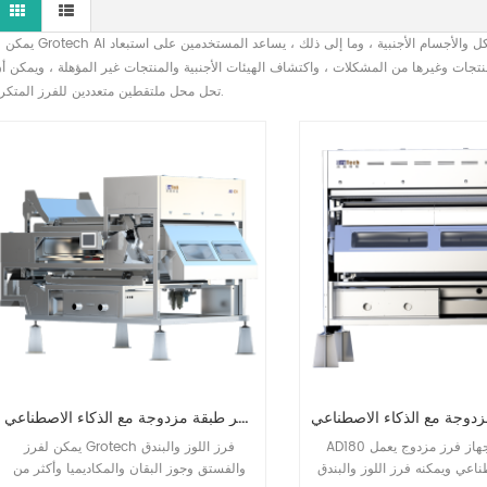
يمكن لـ Grotech Ai الذكي لخزف اللون محاكاة التحليل اليدوي لمظهر المنتج واللون والشكل والأجسام الأجنبية ، وما إلى ذلك ، يس
منتجات وغيرها من المشكلات ، واكتشاف الهيئات الأجنبية والمنتجات غير المؤهلة ، ويمكن أ
تحل محل ملتقطين متعددين للفرز المتكرر.
سفر طبقة مزدوجة مع الذكاء الاصطناعي
AD180 عبارة عن جهاز فرز مزدوج يعمل
يمكن لفرز Grotech فرز اللوز والبندق
طناعي ويمكنه فرز اللوز والبندق
والفستق وجوز البقان والمكاديميا وأكثر من