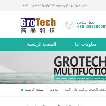
خفى غروكينغ الكهروضوئية التكنولوجيا المشترك.، المحدودة
الخط الساخن
+86 136356909
معلومات عنا
الصفحة الرئيسية
حول
افحة التصحر تركيب فارز اللون
مدونة
الصفحة الرئيسية
/
/