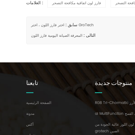
العلامات :
كافحة التصحر
فارز لون اتفاقية مكافحة التصحر
سابق :
اختر فارز اللون ، اختر GroTech
التالى :
المعرفة الصيانة اليومية فارز اللون
منتوجات جديدة
تابعنا
ن الأرز
الصفحة الرئيسية
رز لون القمح
مدونة
 لون اللوز عالية الجودة من
أكس
grotech الصين