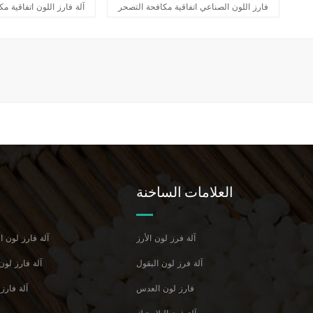
فارز اللون الصناعي اتفاقية مكافحة التصحر
آلة فارز اللون اتفاقية م
العلامات الساخنة
آلة فرز لون الأرز
RGB Tri-Chormatic آلة فارز لو
آلة فرز لون البقول
ai MultiFunciton آلة فا
فارز لون العدس
آلة فارز