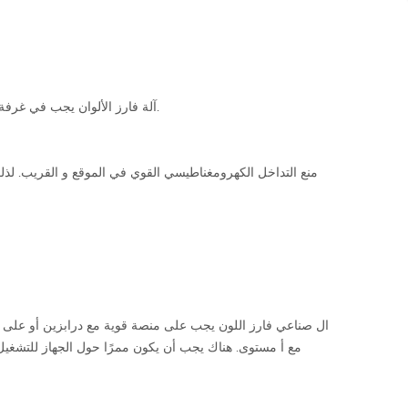
②. ال ccd آلة فارز الألوان يجب في غرفة منفصلة معزولة (يوصى بتكييف الهواء) ، و يجب غير مثبتة في درجات حرارة منخفضة ، درجات حرارة عالية ، رطوبة أماكن مغبرة.
مع أ مستوى. هناك يجب أن يكون ممرًا حول الجهاز للتشغيل 