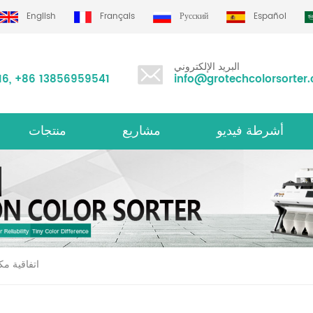
English
Français
Русский
Español
البريد الإلكتروني
16
,
+86 13856959541
info@grotechcolorsorter
أشرطة فيديو
مشاريع
منتجات
الأرز لون فارز m سلسلة
متعددة الوظائف لون فارز
اتفاقية مك