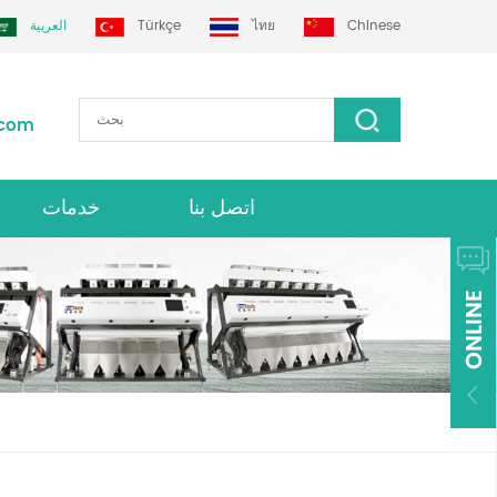
Chinese
ไทย
Türkçe
العربية
.com
اتصل بنا
خدمات
فارز لون grotech