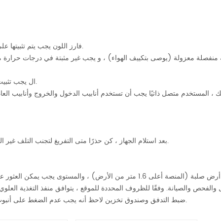
يجب يتم تثبيتها على أرض مستوية ، بدون مضمن مسبقًا مرساة براغي.
ccd فارز اللون
④. ال يجب تثبيت الجهاز في عملية الاختيار الأخيرة ، أي بعد التلميع أو الطحن.
بعد استلام الجهاز ، كن حذرًا متى التفريغ لتجنب التلف غير الضروري لأجزاء الماكينة ، والتحقق من سلامة الأجزاء و المعدات.
والفحص والصيانة. وفقًا للظروف المحددة للموقع ، يتوافق منفذ التغذية العلوي
ضبط التدفق وصندوق تخزين لاحظ أنه يجب عدم الضغط على أنبوب التغذية على الجهاز قادوس التغذية ، وإلا ستتأثر قدرة المعالجة.