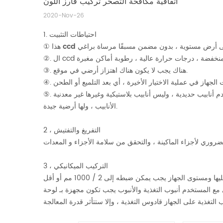
اتفاقية مكافحة التصحر تركيب فارز اللون
2020-Nov-26
1. احتياطات التثبيت
① هذا
③. هناك يجب لا يكون هناك اهتزاز أرضي في موقع.
⑤. منع التداخل الكهرومغناطيسي القوي في الموقع و القريب. لذلك ، المستخدم متصل ذاتيًا يجب أن تستخدم أنابيب الدخول والخروج وأنابيب العادم أنابيب حديدية ، وليس أنابيب بلاستيكية وغيرها غير معدنية
الأنابيب ، ولها أرضية جيدة.
2 ، التفريغ والتفتيش
3 ، التركيب الميكانيكي
ال صناعي فارز اللون يجب على منصة قوية مع درابزين أو على أرض صلبة (المنصة أعلى 1.6 متر من الأرض) ، والمستوى يجب يمكن العثور عليها ومستوى الجهاز يجب يمكن ضبطه إلى 2 / 1000 مم أو أقل
 مع المستخدم أنبوب التغذية والأنبوب يجب تكون مجهزة بـ لوحة