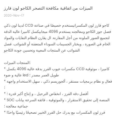
الميزات من اتفاقية مكافحة التصحر الكاجو لون فارز
2020-Nov-17
لدينا لون ذكي CCD كاجو
فارز لون المكسرات
يستخدم خصيصًا في صناعة
فصل جوز الكاجو ومعالجته يستخدم 4096 ميجابيكسل كاميرا عالية الدقة
لتجميع الصور الملونة من أجل المقارنة. ال يقارن النظام النفايات والمواد
الخام في الصورة ، ويختار الجسيمات السوداء المتعفنة أو الشوائب. فصل
الشوائب عن المنتجات المعيبة وتحسين جودة الكاجو
المنتجات الميزات:
* مكسرات عيوب الفرز بدقة عالية 4096 بكسل CCD كاميرا ، موثوقية
عالية و ضوء led طويل العمر مصدر ؛
* فعال و نظام برمجيات مستقر ، ألجوريسم ذكي ، سهل الاستخدام واجهة
؛
* أفضل دقة الفرز ، انخفاض الترحيل ، و إنتاج أكبر قدرة ؛
* SOC المنصة إلى تحقيق الاستقرار ، والموثوقية ، فائقة السرعة بيانات
جماعية معالجة ؛
فرز لون المكسرات
مع يدرك حل الفرز الخبير تصحيحًا رئيسيًا واحدًا
*