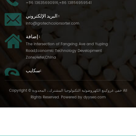
+86 13635690916
,
+86 13856959541
البريد الإلكتروني :
info@grotechcolorsorter.com
إضافة :
The Intersection of Fangxing Ave and Yuping
Road,Economic Technology Development
Zone,Hefei,China
سكايب:
Copyright © خفى غروكينغ الكهروضوئية التكنولوجيا المشترك.، المحدودة All
Rights Reserved. Powered by
dyyseo.com