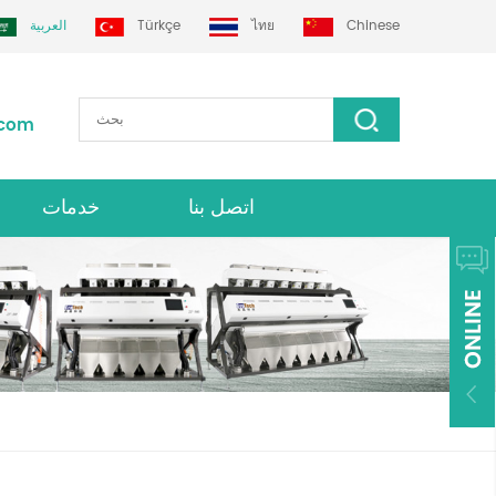
Chinese
ไทย
Türkçe
العربية
.com
اتصل بنا
خدمات
فارز لون grotech