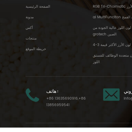
ن الأرز
الصفحة الرئيسية
رز لون القمح
مدونة
 لون اللوز عالية الجودة من
أكس
grotech الصين
منتجات
خريطة الموقع
ان متعددة الوظائف للفستق
اللوز
هاتف :
+86 13635690916
,
+86
info
13856959541