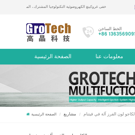
خفى غروكينغ الكهروضوئية التكنولوجيا المشترك.، المحدودة
الخط الساخن
+86 136356909
معلومات عنا
الصفحة الرئيسية
حول
لكاجو لون الفرز آلة في فيتنام
مشاريع
الصفحة الرئيسية
/
/