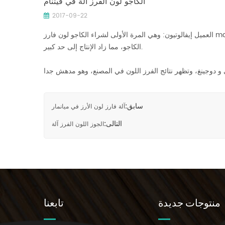
الكاجو لون الفرز آلة في فيتنام
2017-09-22
العميل إيفالوتيون: وهي المرة الأولى لشراء الكاجو لون فارز machine.it فوجئت جدا لفرز resluts.the الجهاز يمكن تحديد مواد مختلفة عن طريق عدسة الكاميرا والإجراءات المحسوبة لفرز الشوائب في
الكاجو، مما زاد الإنتاج إلى حد كبير.
سابق:
آلة فارز لون الأرز في ميانمار
التالى:
الجوز اللون الفرز آلة
منتوجات جديدة
تابعنا