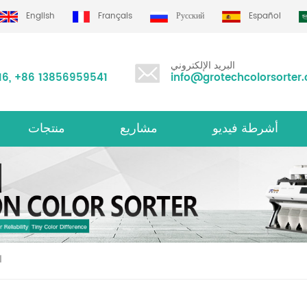
English
Français
Русский
Español
البريد الإلكتروني
16
,
+86 13856959541
info@grotechcolorsorter
أشرطة فيديو
مشاريع
منتجات
الأرز لون فارز m سلسلة
متعددة الوظائف لون فارز
ا