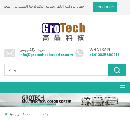
خفى غروكينغ الكهروضوئية التكنولوجيا المشترك.، المحدودة
Language
WHATSAPP
البريد الإلكتروني
info@grotechcolorsorter.com
+8613635690916
بحث
الصفحة الرئيسية
/