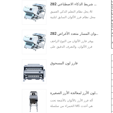
ZB2 فارز لون شريط الذكاء الاصطناعي
وإزالتها من المادة الخام. توفر آلات
فرز Grotech Nut Color للعملاء
يحل نظام التعلم الذكي العميق AI
دائمًا حلول فرز ذكية ومهنية وشاملة.
محل نظام فرز الألوان السابق لتلبية
سوف تقود أجهزة فرز الجوز ا10
متطلبات الفرز الشخصية والمحسنة
للعملاء والتحكم عن بعد في الوقت
ZB2 فارز ألوان المسار متعدد الأغراض
الفعلي والتشغيل والصيانة وترقية
البرامج ومراقبة التشغيل عبر الإنترنت
يوفر فارز الألوان من النوع الزاحف
والحصول على البيانات ومشاركة
فرز الألوان، والتعرف الدقيق على
البيانات الضخمة.10
الاختلافات الدقيقة في السطح،
والكشف عن العيوب المضمنة،
فارز لون المسحوق
والكشف الدقيق عن العثة والأجسام
الغريبة الأخرى، لتلبية الاحتياجات
المختلفة، بدقة عالية، وإنتاجية عالية،
وخصائص ثبات عالية.10
آلة فرز لون الأرز لمعالجة الأرز الصغيرة
آلة فرز الأرز بالألوان بالأشعة تحت
الحمراء من سلسلة MS هي أحدث
منتجات التكنولوجيا ، ويمكنها فرز