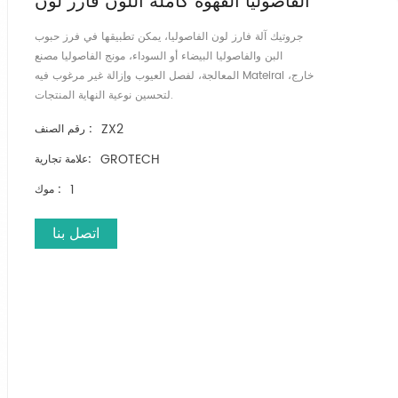
الفاصوليا القهوة كاملة اللون فارز لون
جروتيك آلة فارز لون الفاصوليا، يمكن تطبيقها في فرز حبوب
البن والفاصوليا البيضاء أو السوداء، مونج الفاصوليا مصنع
المعالجة، لفصل العيوب وإزالة غير مرغوب فيه Mateiral خارج،
لتحسين نوعية النهاية المنتجات.
ZX2
رقم الصنف :
GROTECH
علامة تجارية:
1
موك :
اتصل بنا