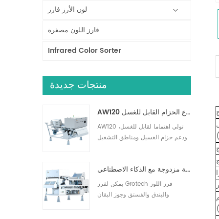
لون الأرز فارز
فارز اللون مصغرة
Infrared Color Sorter
منتجات جديدة
AW120 فارز نوع الحزام القابل للغسل
AW120 تولي اهتماما لقابل للغسل،
ودعم حزام الغسيل ومناطق التشغيل
الأخرى، وإزالة الشوائب بشكل فعال،
ومناسبة للمكسرات والفواكه المجففة
فارز طبقة مزدوجة مع الذكاء الاصطناعي
والفواكه الطازجة وفرز الخضروات.10
يمكن لفرز Grotech فرز اللوز
ر
والبندق والفستق وجوز البقان
والمكاديميا وأكثر من ذلك. يمكن
اكتشاف الأجسام الغريبة مثل الحجارة