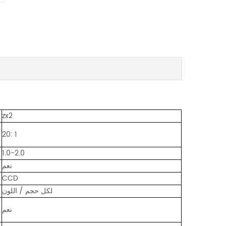
zx2
20: 1
1.0-2.0
نعم
CCD
لكل حجم / اللون
نعم