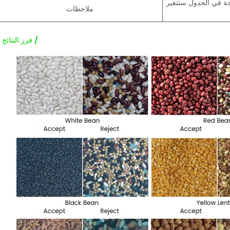
جة في الجدول ستتغير
ملاحظات
/ فرز النتائج /