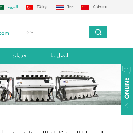
Chinese
ไทย
Türkçe
العربية
.com
اتصل بنا
خدمات
فارز لون grotech