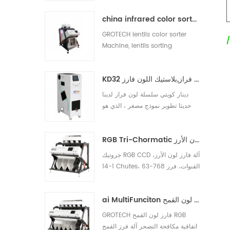
الأرز الأبيض والأرز الأصفر الفاتح والأرز
china infrared color sorter machine manufacturer
المكسور.10
GROTECH lentils color sorter
Machine, lentils sorting
Machine, is to separate the
shells and remove the other
KD32 سلسلة لون فراز,بلاستيك اللون فارز
foreignmaterials out, be applied
to work after lentils pre-cleaing,
دينار كويتي سلسلة لون فراز لدينا
hulling, splitting, polishing etc
حديثا تطوير نموذج مصغر ، الذي هو
processing units.
مناسبة الجوز البلاستيك والأرز وغيرها
من المواد الفحص
RGB Tri-Chormatic آلة فارز لون الأرز
جروتيك RGB CCD آلة فارز لون الأرز،
1-14 Chutes، 63-768 القنوات، فرز
سيء، حليبي، الطباشير، الأرز، مواد
أجنبية، متاح للحبوب الطويلة والحبوب
ai MultiFunciton آلة فارز لون القمح
المستديرة، البسمتي، مشوي، أبيض
جميع أنواع الأرز التطبيقات.10
GROTECH فارز لون القمح RGB
اتفاقية مكافحة التصحر آلة فرز القمح