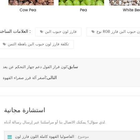
العلامات الساخنة :
 RGB لون حبوب البن فارز
فارز لون حبوب البن
تكلفة فارز لون حبوب البن باهظة الثمن
سابق:
لون فراز الفول دعم جهاز التحكم عن بعد
التالى:
أصغر آلة فرز صفراء القهوة
استشارة مجانية
لدي سؤال؟ يمكنك الاتصال بنا أو مراسلتنا عبر إرسال رسالة أدناه.
موضوع :
الفاصوليا القهوة كاملة اللون فارز لون