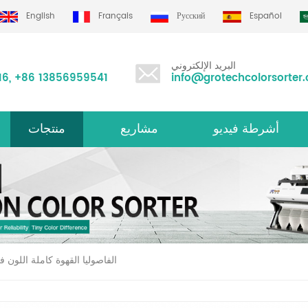
English
Français
Русский
Español
البريد الإلكتروني
16
,
+86 13856959541
info@grotechcolorsorter
أشرطة فيديو
مشاريع
منتجات
الأرز لون فارز m سلسلة
متعددة الوظائف لون فارز
الفاصوليا القهوة كاملة اللون ف