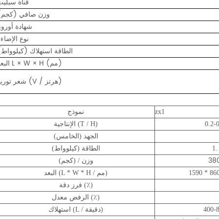
قناة سبليت
وزن صافي (كجم)
شهادة أوروبا
نوع الإضاءة
الطاقة استهلاك (كيلوواط)
البعد L × W × H (مم)
شعر توريد (V / هرتز)
zx1
نموذج
0.2-0
الإنتاجية (T / H)
الجهد (الخامس)
1.
الطاقة (كيلوواط)
38
وزن / (كجم)
1590 * 86
البعد (L * W * H / مم)
فرز دقة (٪)
الرفض معدل (٪)
400-
استهلاك (L / دقيقة)