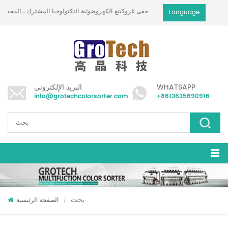
خفى غروكينغ الكهروضوئية التكنولوجيا المشترك.، المحدودة
Language
WHATSAPP
البريد الإلكتروني
info@grotechcolorsorter.com
+8613635690916
بحث
الصفحة الرئيسية
/