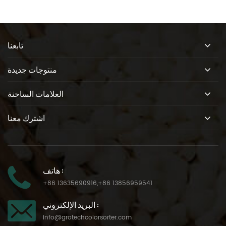
تابعنا
منتوجات جديدة
العلامات الساخنة
اشترك معنا
هاتف :
+86 13635690916
,
+86 13856959541
البريد الإلكتروني :
info@grotechcolorsorter.com