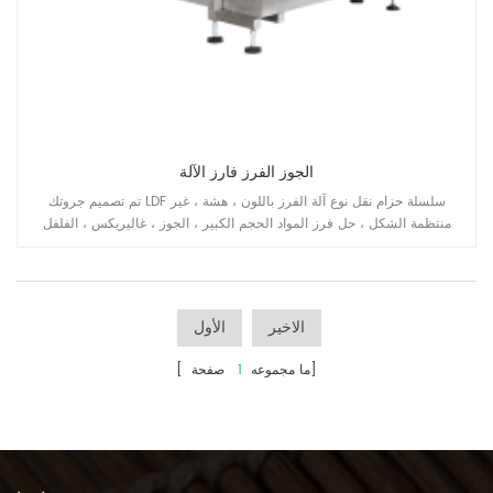
الجوز الفرز فارز الآلة
تم تصميم جروتك LDF سلسلة حزام نقل نوع آلة الفرز باللون ، هشة ، غير
منتظمة الشكل ، حل فرز المواد الحجم الكبير ، الجوز ، غاليريكس ، الفلفل
الحار ، الخضروات المجففة ، رمل كوارتز ، أحجار معدنية ، تطبيقات البحر الخ
المنتجات.
الاخير
الأول
صفحة]
[ ما مجموعه
1