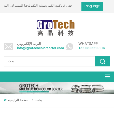
خفى غروكينغ الكهروضوئية التكنولوجيا المشترك.، المحدودة
Language
WHATSAPP
البريد الإلكتروني
info@grotechcolorsorter.com
+8613635690916
بحث
الصفحة الرئيسية
/